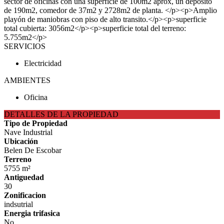
sector de oficinas con una superficie de 100m2 aprox, un deposito
de 190m2, comedor de 37m2 y 2728m2 de planta. </p><p>Amplio
playón de maniobras con piso de alto transito.</p><p>superficie
total cubierta: 3056m2</p><p>superficie total del terreno:
5.755m2</p>
SERVICIOS
Electricidad
AMBIENTES
Oficina
DETALLES DE LA PROPIEDAD
Tipo de Propiedad
Nave Industrial
Ubicación
Belen De Escobar
Terreno
5755 m²
Antiguedad
30
Zonificacion
indsutrial
Energia trifasica
No