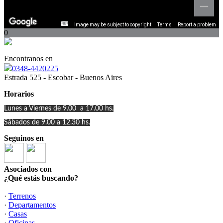
Image may be subject to copyright
Terms
Report a problem
0
Encontranos en
0348-4420225
Estrada 525 - Escobar - Buenos Aires
Horarios
Lunes a Viernes de 9.00 a 17.00 hs.
Sábados de 9.00 a 12.30 hs.
Seguinos en
Asociados con
¿Qué estás buscando?
·
Terrenos
·
Departamentos
·
Casas
·
Oficinas