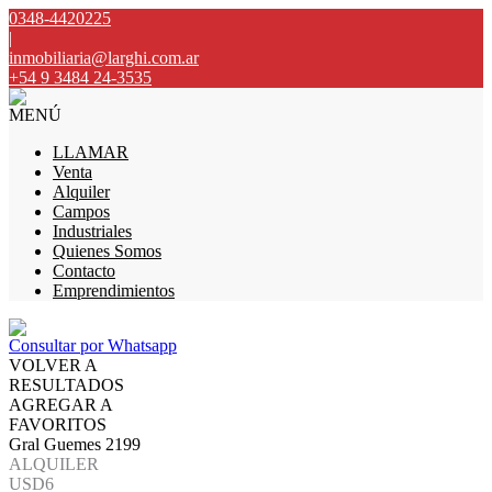
0348-4420225
|
inmobiliaria@larghi.com.ar
+54 9 3484 24-3535
MENÚ
LLAMAR
Venta
Alquiler
Campos
Industriales
Quienes Somos
Contacto
Emprendimientos
Consultar por Whatsapp
VOLVER A
RESULTADOS
AGREGAR A
FAVORITOS
Gral Guemes 2199
ALQUILER
USD6