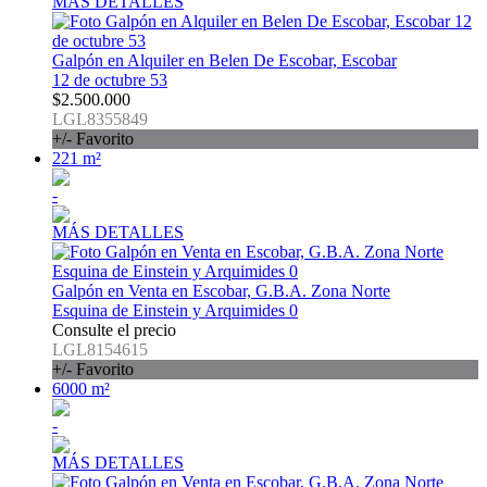
MÁS DETALLES
Galpón en Alquiler en Belen De Escobar, Escobar
12 de octubre 53
$2.500.000
LGL8355849
+/- Favorito
221 m²
-
MÁS DETALLES
Galpón en Venta en Escobar, G.B.A. Zona Norte
Esquina de Einstein y Arquimides 0
Consulte el precio
LGL8154615
+/- Favorito
6000 m²
-
MÁS DETALLES