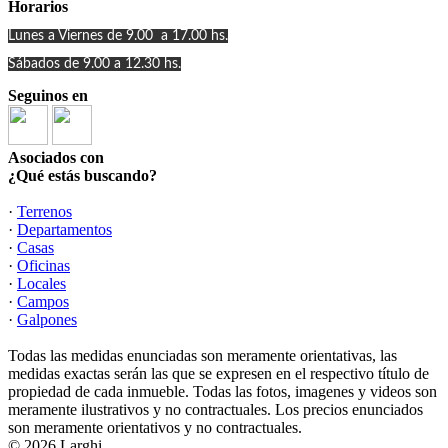
Horarios
Lunes a Viernes de 9.00 a 17.00 hs.
Sábados de 9.00 a 12.30 hs.
Seguinos en
Asociados con
¿Qué estás buscando?
·
Terrenos
·
Departamentos
·
Casas
·
Oficinas
·
Locales
·
Campos
·
Galpones
Todas las medidas enunciadas son meramente orientativas, las
medidas exactas serán las que se expresen en el respectivo título de
propiedad de cada inmueble. Todas las fotos, imagenes y videos son
meramente ilustrativos y no contractuales. Los precios enunciados
son meramente orientativos y no contractuales.
© 2026 Larghi.