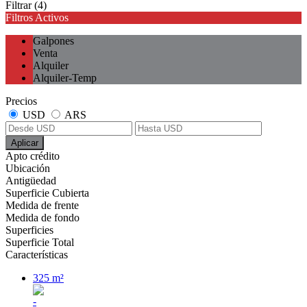
Filtrar
(4)
Filtros Activos
Galpones
Venta
Alquiler
Alquiler-Temp
Precios
USD
ARS
Aplicar
Apto crédito
Ubicación
Antigüedad
Superficie Cubierta
Medida de frente
Medida de fondo
Superficies
Superficie Total
Características
325 m²
-