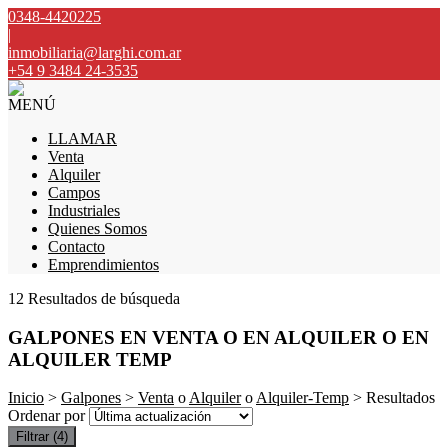
0348-4420225
|
inmobiliaria@larghi.com.ar
+54 9 3484 24-3535
MENÚ
LLAMAR
Venta
Alquiler
Campos
Industriales
Quienes Somos
Contacto
Emprendimientos
12 Resultados de búsqueda
GALPONES EN VENTA O EN ALQUILER O EN
ALQUILER TEMP
Inicio
>
Galpones
>
Venta
o
Alquiler
o
Alquiler-Temp
> Resultados
Ordenar por
Filtrar
(4)