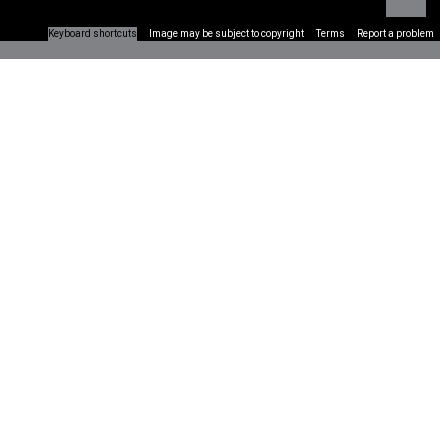
Keyboard shortcuts
Image may be subject to copyright
Terms
Report a problem