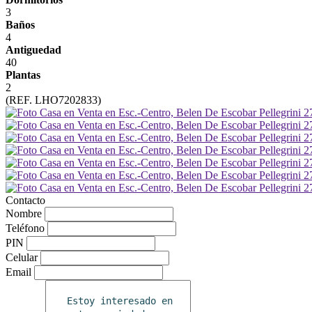
3
Baños
4
Antiguedad
40
Plantas
2
(REF. LHO7202833)
Contacto
Nombre
Teléfono
PIN
Celular
Email