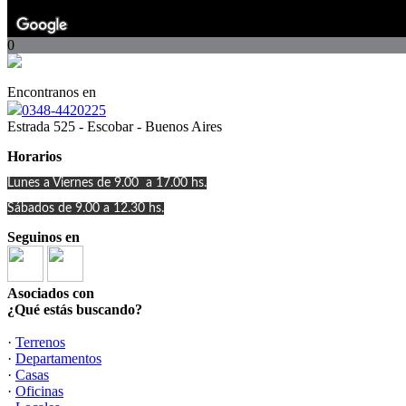
0
Encontranos en
0348-4420225
Estrada 525 - Escobar - Buenos Aires
Horarios
Lunes a Viernes de 9.00 a 17.00 hs.
Sábados de 9.00 a 12.30 hs.
Seguinos en
Asociados con
¿Qué estás buscando?
·
Terrenos
·
Departamentos
·
Casas
·
Oficinas