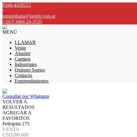
0348-4420225
|
inmobiliaria@larghi.com.ar
+54 9 3484 24-3535
MENÚ
LLAMAR
Venta
Alquiler
Campos
Industriales
Quienes Somos
Contacto
Emprendimientos
Consultar por Whatsapp
VOLVER A
RESULTADOS
AGREGAR A
FAVORITOS
Pellegrini 275
VENTA
USD200.000