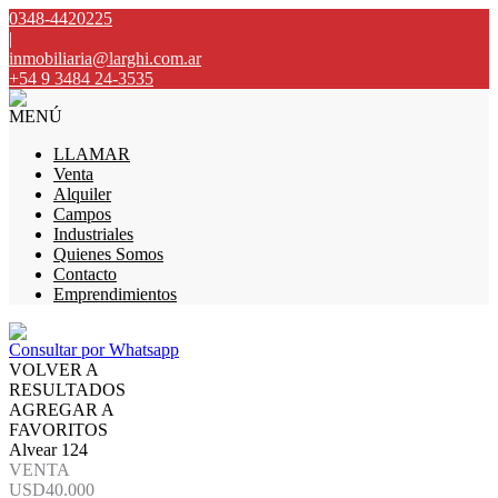
0348-4420225
|
inmobiliaria@larghi.com.ar
+54 9 3484 24-3535
MENÚ
LLAMAR
Venta
Alquiler
Campos
Industriales
Quienes Somos
Contacto
Emprendimientos
Consultar por Whatsapp
VOLVER A
RESULTADOS
AGREGAR A
FAVORITOS
Alvear 124
VENTA
USD40.000