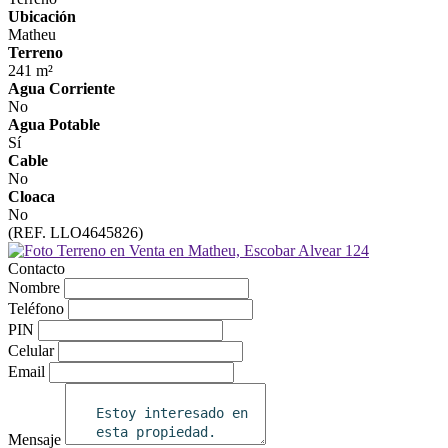
Ubicación
Matheu
Terreno
241 m²
Agua Corriente
No
Agua Potable
Sí
Cable
No
Cloaca
No
(REF. LLO4645826)
Contacto
Nombre
Teléfono
PIN
Celular
Email
Mensaje