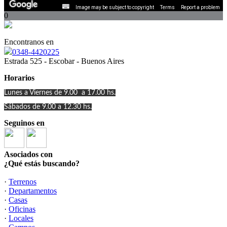
Image may be subject to copyright
Terms
Report a problem
0
Encontranos en
0348-4420225
Estrada 525 - Escobar - Buenos Aires
Horarios
Lunes a Viernes de 9.00 a 17.00 hs.
Sábados de 9.00 a 12.30 hs.
Seguinos en
Asociados con
¿Qué estás buscando?
·
Terrenos
·
Departamentos
·
Casas
·
Oficinas
·
Locales