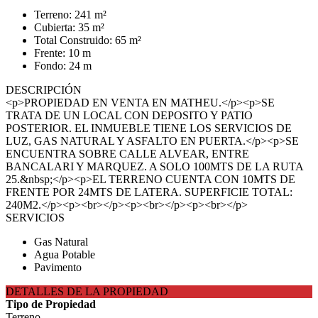
Terreno: 241 m²
Cubierta: 35 m²
Total Construido: 65 m²
Frente: 10 m
Fondo: 24 m
DESCRIPCIÓN
<p>PROPIEDAD EN VENTA EN MATHEU.</p><p>SE
TRATA DE UN LOCAL CON DEPOSITO Y PATIO
POSTERIOR. EL INMUEBLE TIENE LOS SERVICIOS DE
LUZ, GAS NATURAL Y ASFALTO EN PUERTA.</p><p>SE
ENCUENTRA SOBRE CALLE ALVEAR, ENTRE
BANCALARI Y MARQUEZ. A SOLO 100MTS DE LA RUTA
25.&nbsp;</p><p>EL TERRENO CUENTA CON 10MTS DE
FRENTE POR 24MTS DE LATERA. SUPERFICIE TOTAL:
240M2.</p><p><br></p><p><br></p><p><br></p>
SERVICIOS
Gas Natural
Agua Potable
Pavimento
DETALLES DE LA PROPIEDAD
Tipo de Propiedad
Terreno