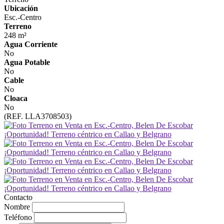
Ubicación
Esc.-Centro
Terreno
248 m²
Agua Corriente
No
Agua Potable
No
Cable
No
Cloaca
No
(REF. LLA3708503)
Contacto
Nombre
Teléfono