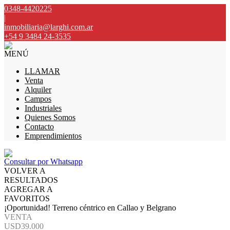
0348-4420225
|
inmobiliaria@larghi.com.ar
+54 9 3484 24-3535
MENÚ
LLAMAR
Venta
Alquiler
Campos
Industriales
Quienes Somos
Contacto
Emprendimientos
Consultar por Whatsapp
VOLVER A
RESULTADOS
AGREGAR A
FAVORITOS
¡Oportunidad! Terreno céntrico en Callao y Belgrano
VENTA
USD39.000